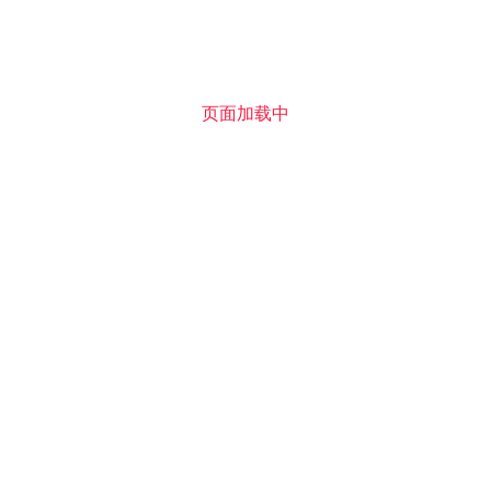
页面加载中
牌 versace（范思哲）释出2018早春度假系列lookbook，创
lla versace 将她对洛杉矶的喜爱投射到本季系列之中，性感、青
合街头文化与奢华时尚，带来不一样的早春度假风尚。
有了