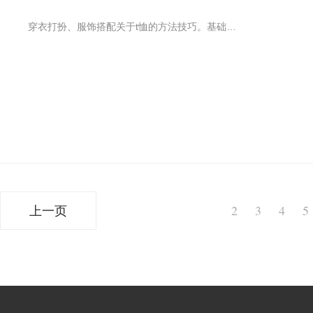
穿衣打扮、服饰搭配关于t恤的方法技巧。基础款t恤应该人人都有，想要来点不一样的“口感”，可以试试在领口“加了料”的款。只有领口一点点的变化，就能让t恤呈现完全不一样的风格。跟朋友合照时，你在哪，c位就在哪。
上一页
2
3
4
5