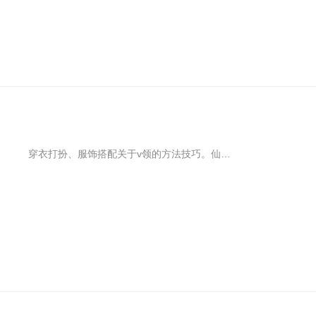
穿衣打扮、服饰搭配关于v领的方法技巧。仙气飘飘的v领雪纺衫有强劲的显瘦功力，它飘逸灵动的剪裁有大大的包容度，手臂、肚皮上的赘肉都可以被它收入囊中；v领加持后，瘦脸效果立竿见影，还能拉长脖颈比例，更显修长。