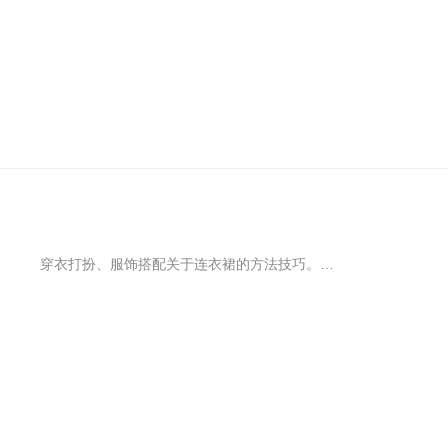
穿衣打扮、服饰搭配关于连衣裙的方法技巧。夏天到来，裙摆飞扬伺机而动，换季造型，有衬衫裙在就会顺利很多，经典不过时的衬衫裙，各种身材都能找到适合的款式，用作单穿叠搭都很出色，在各种场合间自由转换。