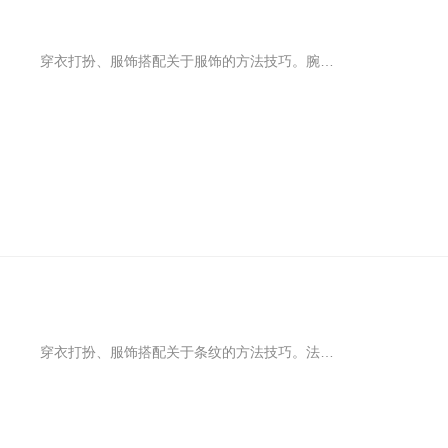
穿衣打扮、服饰搭配关于服饰的方法技巧。腕间的非凡魅力体现在一点一滴的细节中，罗马刻度配合大三针呈现出浑然天成的整体感，具有独特美感的罗马数字不仅方便读时，灵动简洁的字体更能为设计加分，精致有品的日常生活有它无疑更精彩。
穿衣打扮、服饰搭配关于条纹的方法技巧。法式浪漫向来是优雅从容的姿态，好像匆匆的时间在它周围都变得不疾不徐，色彩对比鲜明的条纹t恤就自带这样的属性，它不畏惧潮流急速更迭的变换，就这样悠哉地存在在时尚的长河里，不管当下谁pick全场，总有它站稳脚跟的地方。