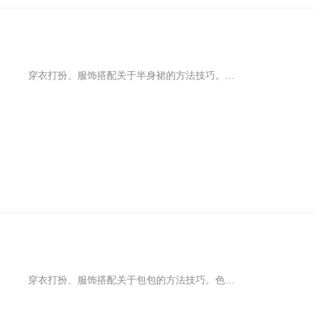
穿衣打扮、服饰搭配关于半身裙的方法技巧。腿粗屁股大的妹子很适合穿a字半裙，挺括的廓形可以重新修饰身型，让镜子里和现实中的自己变得更自信。上身搭配简单的t恤或衬衫，看起来清新又治愈。
穿衣打扮、服饰搭配关于包包的方法技巧。色彩届的红红粉粉如同自然界的花开，堪称幸福甜蜜女子力的代表，对异性有着非同寻常的吸引，而从配饰小物件着手，正好赶上新季流行色彩潮。粉包牵住桃花线，邂逅一场桃花缘。