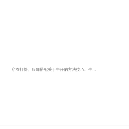
穿衣打扮、服饰搭配关于牛仔的方法技巧。牛仔半身裙属于“任时光飞逝它依然年轻不老”的单品，和各种上衣搭配起来毫不费力，一定程度还有力挽狂澜的功力，比如那些你hold不住、或者被你嫌弃而压箱底的上衣，和牛仔半裙搭配，你会亲自感受到化腐朽为神奇的魔力。