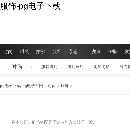
服饰-pg电子下载
时尚
时装
婚纱
服饰
杂志
美容
护肤
发
时尚
服装搭配
|
搭配技巧
|
明星街拍
|
时尚
pg电子下载-pg电子官网
>
时尚
>
服饰
>
穿衣打扮、服饰搭配关于波点的方法技巧。波点修饰的衬衫自带法式复古调调，那份慵懒是种不被时间丢弃的姿态，黑白经典，彩色浪漫，只需变换一下颜色就能阐述不同的心情。搭配上也是毫不费力，联袂裙装古典，组合裤装干练。