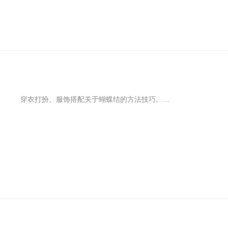
穿衣打扮、服饰搭配关于蝴蝶结的方法技巧。天真无邪略带幼稚的感觉很适合出现在减龄装扮上，比如蝴蝶结就有这样的功力。凡被它开过光的连衣裙或多或少都有少年儿童的稚嫩感，回归少女的梦想，它能实现。