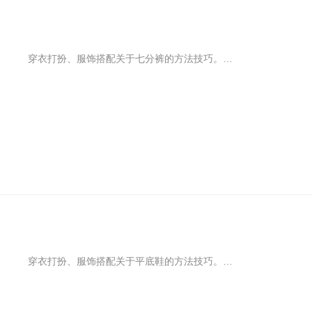
穿衣打扮、服饰搭配关于七分裤的方法技巧。夏日男裤的长度选择有讲究，是娘还是man以膝盖为零界点，越往上越危险，越往下相对越安全。刚遮住小腿肚的七分裤也算娘man平衡的长度，刚柔并济的气息有日系宅男的调调，温柔不失男子力，随性舒适又相对克制。
穿衣打扮、服饰搭配关于平底鞋的方法技巧。衣橱换新别忘了鞋履，不要太犀利也不要太随意，舒适易搭又显高的浅口平底鞋让穿搭事半功倍，基础百搭的黑色与裸色是必备，亮眼吸睛的彩色帮助造型瞬间出彩，或简约或甜美，多样风格顺利应对各种场合。