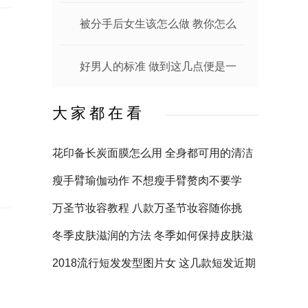
身找找原因
被分手后女生该怎么做 教你怎么
摆脱失恋心魔
好男人的标准 做到这几点便是一
个好男人
大家都在看
花印备长炭面膜怎么用 全身都可用的清洁
面膜
瘦手臂瑜伽动作 不想瘦手臂赘肉不要学
万圣节妆容教程 八款万圣节妆容随你挑
冬季皮肤滋润的方法 冬季如何保持皮肤滋
润吗
2018流行短发发型图片女 这几款短发近期
必定火