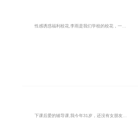
性感诱惑福利校花,李雨是我们学校的校花，一副清纯的样貌，身材高挑，虽然胸不大，但是皮肤白皙，娃娃脸可爱想捏。她，应该是每个男生都会意淫的对象，我有好几次就幻想她去露，当时我就幻想如果真的和她恋爱了那该有多好，肯定会遭全校男生的羡慕嫉妒恨。
下课后爱的辅导课,我今年31岁，还没有女朋友，家里人不停地给我安排相亲，但是不是人家看不上我，就是我看不上人家，如果觉得印象不错的相处了一段时间但是最后的结果也是分手。