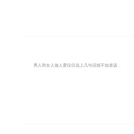
男人和女人做人爱仅仅说上几句话就不知道该说些什么了。遇到这样的情况，如果没有想法，大家也就尴尬的笑笑就过去了。而如果是自己喜欢的女生，那男生就非常痛苦了。那么遇到这样的情况时要怎么做呢?这里有几个聊天冷场急救话题，可以在你和女生没话题时让气氛再次活跃起来。