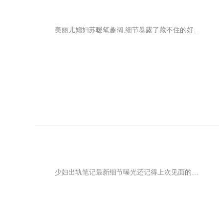
美丽儿媳妇苏暖笔趣阔,细节暴露了藏不住的好感,“他到底喜不喜欢我?”很多在暧昧期的女生经常有这样的困惑，不知道对方是否对自己有特别的感觉。其实，很多细节都会暴露男生的心迹，男生喜欢一个人的表现是很明显的，除非心机深沉，这种好感是藏不住的。
少妇出轨笔记最新细节曝光还记得上次见面的时候，她还是一个不谙世事的小女孩，虽然已经二十三岁但是那副天真小女孩儿的模样依然是我记忆中的模样，后来她结婚成了人妇，我以为我们之间的联系会因此而消散，但是这一晚却又把我们两个彻底地结合在了一起。