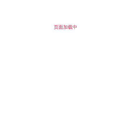
高级定制婚纱品牌 galia lahav
2017婚纱礼服系列新品发布
婚纱
12-23
1489
页面加载中
riki dalal 2017婚纱礼服系列
婚纱
11-21
1819
婚纱
11-14
1490
婚纱
11-10
1762
婚纱
11-09
1763
婚纱
11-09
1404
婚纱
11-03
1410