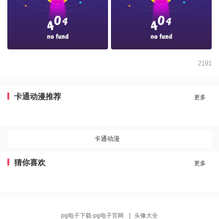
2191
卡通动漫推荐
更多
卡通动漫
猜你喜欢
更多
pg电子下载-pg电子官网
|
头像大全