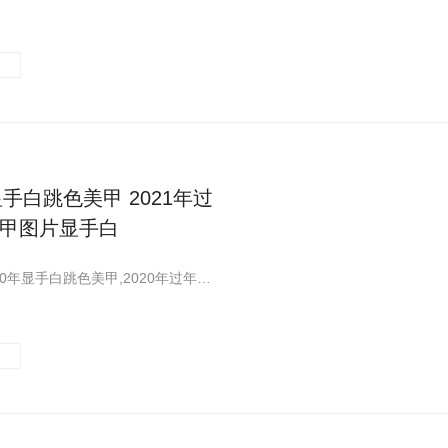
显手白跳色美甲 2021年过
甲图片显手白
一篇关于2020年显手白跳色美甲,2020年过年跳色美甲图片显手白文章分享给大家!这里您可以看到更多关于显手白跳色美甲,跳色美甲图片显手白相关的内容,快来看看吧