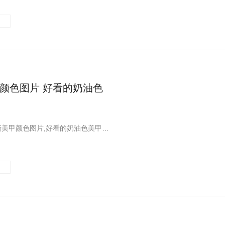
颜色图片 好看的奶油色
一篇关于最新美甲颜色图片,好看的奶油色美甲图片分享给大家,希望大家喜欢!这里您可以看到更多关于奶油色美甲图片相关的内容,快来看看吧