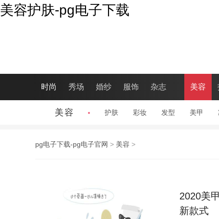
美容护肤-pg电子下载
时尚
秀场
婚纱
服饰
杂志
美容
美容
护肤
彩妆
发型
美甲
pg电子下载-pg电子官网
>
美容
>
2020美
新款式