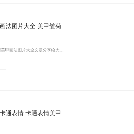
画法图片大全 美甲雏菊
一篇关于雏菊美甲画法图片大全文章分享给大家,希望大家喜欢!这里您可以看到更多关于雏菊美甲画法图片大全,美甲雏菊画法步骤,美甲菊花的画法步骤相关的内容,快来看看吧
卡通表情 卡通表情美甲