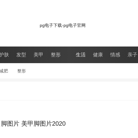
pg电子下载-pg电子官网
护肤
发型
美甲
整形
生活
健康
情感
亲子
减肥
整形
甲脚图片 美甲脚图片2020