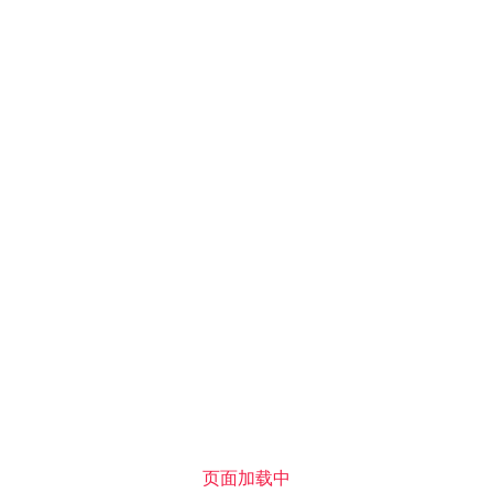
lanvin(浪凡)-pg电子下载
pg
电
子
lookbook
balneaire
burberry
calvin klein
cal
下
载-
pg
品牌
电
子
上一页
下一页
官
网
pg电子下载-pg电子官网
pg电子下载-pg电子官网
|
品牌
pg电子下载 copyright © nitutu.com pg电子下载的版权所有
网站地图
页面加载中