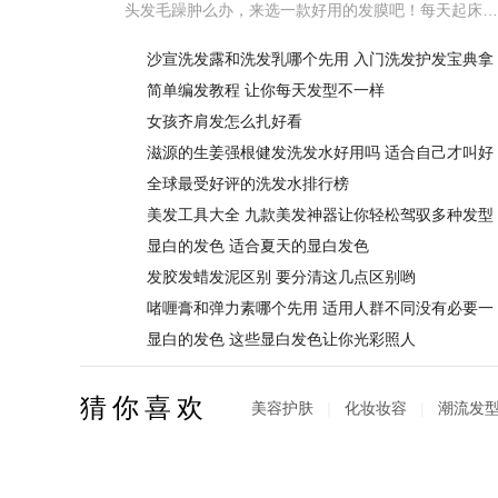
头发毛躁肿么办，来选一款好用的发膜吧！每天起床，面对着一头枯黄的炸毛，如同突然涌在心里的忧郁，就怎么都压不下去；我兢兢业业，即使加班到凌晨3点也要洗的头发，它却承受着这个年龄不该有的叛逆。如果你也有着...
沙宣洗发露和洗发乳哪个先用 入门洗发护发宝典拿
走不谢
简单编发教程 让你每天发型不一样
女孩齐肩发怎么扎好看
滋源的生姜强根健发洗发水好用吗 适合自己才叫好
用呀
全球最受好评的洗发水排行榜
美发工具大全 九款美发神器让你轻松驾驭多种发型
显白的发色 适合夏天的显白发色
发胶发蜡发泥区别 要分清这几点区别哟
啫喱膏和弹力素哪个先用 适用人群不同没有必要一
起用
显白的发色 这些显白发色让你光彩照人
猜你喜欢
美容护肤
|
化妆妆容
|
潮流发