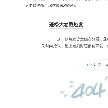
不要错过哦，现在就来瞧瞧吧。
蓬松大卷烫短发
这一款短发烫发确实好看，蓬松
又时尚抢眼，配上短刘海还俏皮可爱，