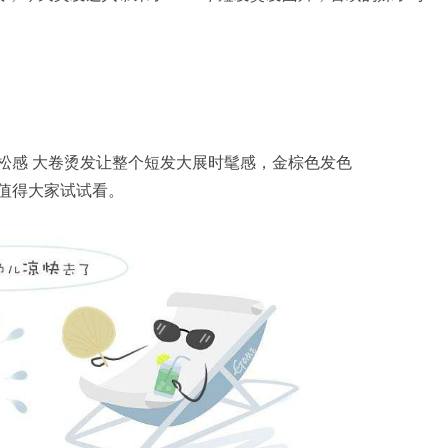
感 大卷烫发让整个短发大展时髦感，金棕色发色
值得大家试试看。