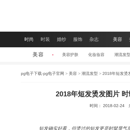
时尚
时装
婚纱
服饰
杂志
美容
美容
美容护肤
|
化妆妆容
|
潮流发
pg电子下载-pg电子官网
>
美容
>
潮流发型
>
2018年短发
2018年短发烫发图片 
时间： 2018-02-24
短发确实好看，但烫过的短发更是时髦显气质