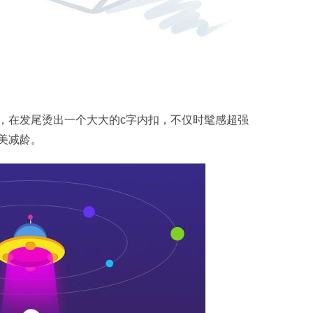
在发尾烫出一个大大的c字内扣，不仅时髦感超强
美减龄。