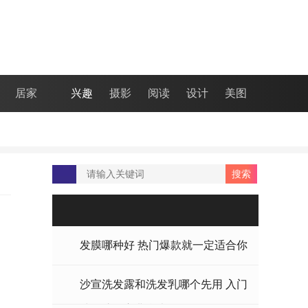
居家
兴趣
摄影
阅读
设计
美图
发膜哪种好 热门爆款就一定适合你
吗
沙宣洗发露和洗发乳哪个先用 入门