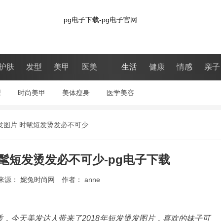
pg电子下载-pg电子官网
护肤
发型
美甲
医美
生活
健康
情感
亲子
型
|
时尚美甲
|
美体瘦身
|
医学美容
|
烫发图片 时髦短发烫发必不可少
时髦短发烫发必不可少-pg电子下载
来源： 妮兔时尚网
作者： anne
，今天美发达人带来了2018年短发烫发图片，喜欢的妹子可