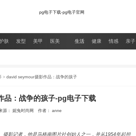
pg电子下载-pg电子官网
护肤
发型
美甲
医美
生活
健康
情感
亲子
影
>
david seymour摄影作品：战争的孩子
r摄影作品：战争的孩子-pg电子下载
来源： 妮兔时尚网
作者： anne
，波兰摄影师、摄影记者，他是马格南图片社创始人之一，并从1954年起担