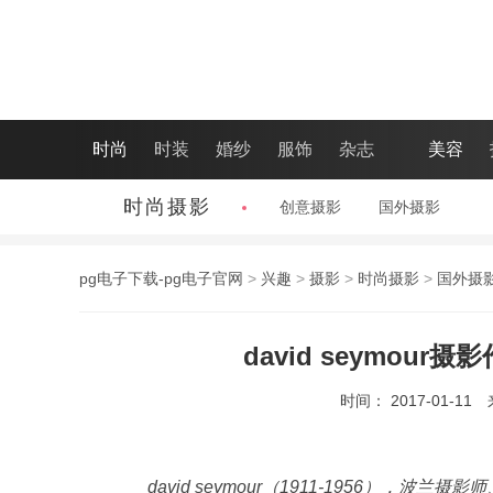
时尚
时装
婚纱
服饰
杂志
美容
时尚摄影
创意摄影
|
国外摄影
|
pg电子下载-pg电子官网
>
兴趣
>
摄影
>
时尚摄影
>
国外摄
david seymou
时间： 2017-01-11
david seymour（1911-1956）