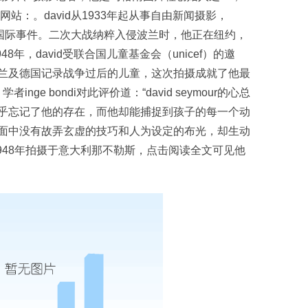
站：。david从1933年起从事自由新闻摄影，
其他国际事件。二次大战纳粹入侵波兰时，他正在纽约，
8年，david受联合国儿童基金会（unicef）的邀
兰及德国记录战争过后的儿童，这次拍摄成就了他最
学者inge bondi对此评价道：“david seymour的心总
乎忘记了他的存在，而他却能捕捉到孩子的每一个动
面中没有故弄玄虚的技巧和人为设定的布光，却生动
948年拍摄于意大利那不勒斯，点击阅读全文可见他