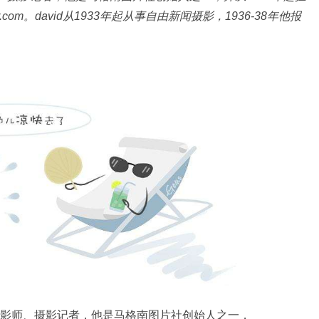
ur.com。david从1933年起从事自由新闻摄影，1936-38年他报
56），波兰摄影师、摄影记者，他是马格南图片社创始人之一，