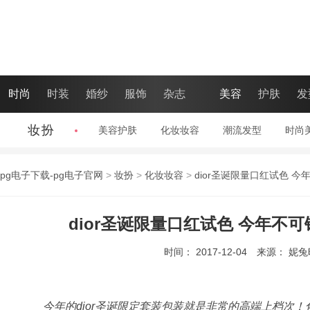
时尚
时装
婚纱
服饰
杂志
美容
护肤
发
妆扮
美容护肤
|
化妆妆容
|
潮流发型
|
时尚
pg电子下载-pg电子官网
>
妆扮
>
化妆妆容
>
dior圣诞限量口红试色 
dior圣诞限量口红试色 今年不
时间： 2017-12-04
来源： 妮
今年的dior圣诞限定套装包装就是非常的高端上档次