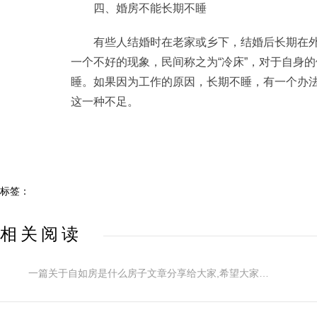
四、婚房不能长期不睡
有些人结婚时在老家或乡下，结婚后长期在
一个不好的现象，民间称之为“冷床”，对于自身
睡。如果因为工作的原因，长期不睡，有一个办
这一种不足。
标签：
相关阅读
一篇关于自如房是什么房子文章分享给大家,希望大家喜欢!这里您可以看到更多关于自如房是什么房子,自如房是什么意思,什么是自如房屋相关的内容,快来看看吧