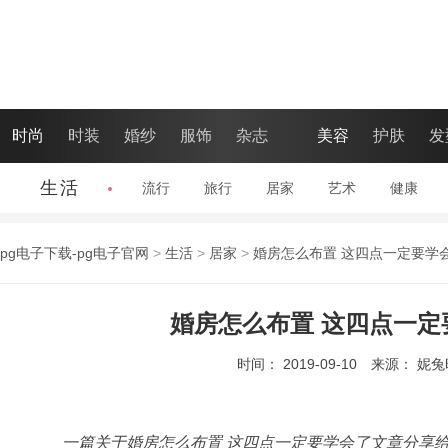
时尚
时装
婚纱
服饰
杂志
美容
护肤
发
生活
流行
|
旅行
|
居家
|
艺术
|
健康
|
pg电子下载-pg电子官网
>
生活
>
居家
>
婚房怎么布置 这四点一定要学
婚房怎么布置 这四点一定
时间： 2019-09-10
来源： 妮
一篇关于婚房怎么布置 这四点一定要学会了文章分享给