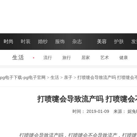
时尚
时装
婚纱
服饰
杂志
美容
护肤
发
生活
流行
|
旅行
|
居家
|
艺术
|
健康
|
pg电子下载-pg电子官网
>
生活
>
亲子
>
打喷嚏会导致流产吗 打喷嚏会
打喷嚏会导致流产吗 打喷嚏会
时间： 2019-01-09
来源： 妮
打喷嚏会导致流产吗，打喷嚏会不会导致流产，打喷嚏