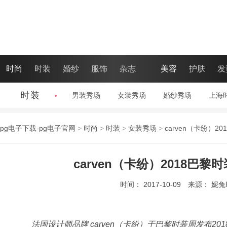
时尚
时装
婚纱
服饰
杂志
美容
护肤
发
时装
男装秀场
|
女装秀场
|
婚纱秀场
|
上海
pg电子下载-pg电子官网
>
时尚
>
时装
>
女装秀场
>
carven（卡纷）2
carven（卡纷）2018巴
时间： 2017-10-09
来源： 妮
法国设计师品牌 carven（卡纷）于巴黎时装周发布