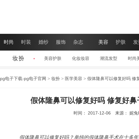
时尚
时装
婚纱
服饰
杂志
美容
护肤
发
妆扮
美容护肤
|
化妆妆容
|
潮流发型
|
时尚
pg电子下载-pg电子官网
>
妆扮
>
医学美容
>
假体隆鼻可以修复好吗 修
假体隆鼻可以修复好吗 修复好鼻
时间： 2017-12-06
来源： 妮
假体隆鼻可以修复好吗？单纯的假体隆鼻手术在十多年