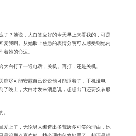
么了？她说，大白答应好的今天早上来看我的，可是
回复我啊。从她脸上焦急的表情分明可以感受到她内
宰着她的命运。
给大白打了一通电话，关机。再打，还是关机。
哭腔尽可能安慰自己说说他可能睡着了，手机没电
到了晚上，大白才发来消息说，想想出门还要换衣服
的。
旦爱上了，无论男人编造出多荒唐多可笑的理由，她
只是没那么喜欢她，找个理由忽悠她罢了，却还是想