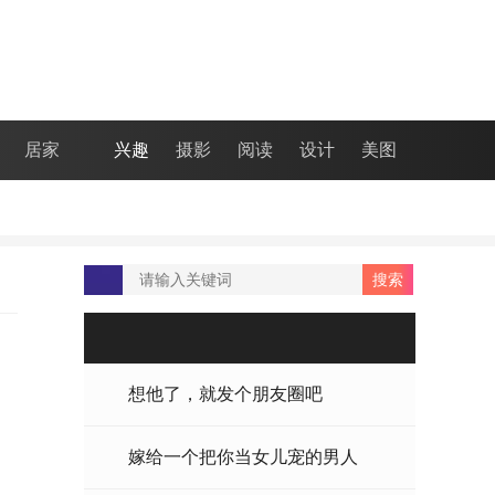
居家
兴趣
摄影
阅读
设计
美图
想他了，就发个朋友圈吧
嫁给一个把你当女儿宠的男人