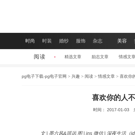
时尚
时装
婚纱
服饰
杂志
美容
阅读
精选文章
|
励志文章
|
情感文
pg电子下载-pg电子官网
>
兴趣
>
阅读
>
情感文章
>
喜欢你
喜欢你的人不
时间： 2017-01-03
文 | 墨六风&瑶远 图 | ins 微信 | 深夜生