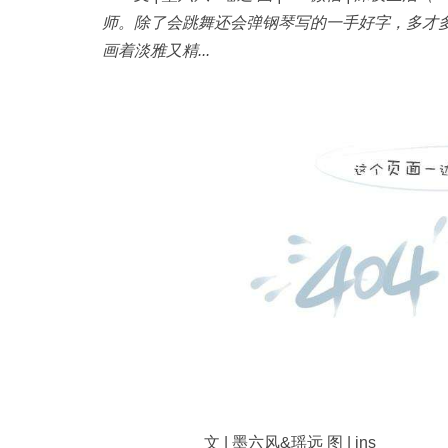
师。除了会跳舞还会弹钢琴写的一手好字，多才
画着淡雅又精...
文 | 墨六风&瑶远 图 | ins