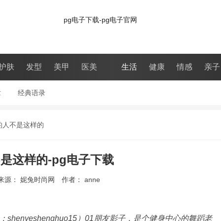
pg电子下载-pg电子官网
护肤
发型
美甲
医美
生活
健康
情感
亲子
章
|
经典语录
|
的人不是这样的
是这样的-pg电子下载
来源： 妮兔时尚网
作者： anne
活（id：shenyeshenghuo15）01朋友影子，是个健身中心的舞蹈老